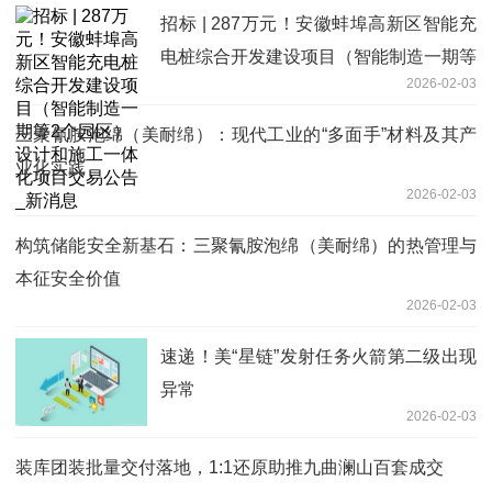
招标 | 287万元！安徽蚌埠高新区智能充
电桩综合开发建设项目（智能制造一期等
2026-02-03
2个园区）设计和施工一体化项目交易公
告_新消息
三聚氰胺泡绵（美耐绵）：现代工业的“多面手”材料及其产
业化实践
2026-02-03
构筑储能安全新基石：三聚氰胺泡绵（美耐绵）的热管理与
本征安全价值
2026-02-03
速递！美“星链”发射任务火箭第二级出现
异常
2026-02-03
装库团装批量交付落地，1:1还原助推九曲澜山百套成交