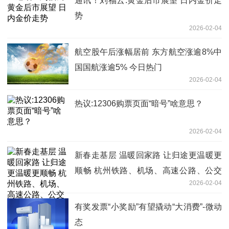
通讯！刘福云:黄金后市展望 日内金价走
势
2026-02-04
航空股午后涨幅居前 东方航空涨逾8%中
国国航涨逾5% 今日热门
2026-02-04
热议:12306购票页面“暗号”啥意思？
2026-02-04
新春走基层 温暖回家路 让归途更温暖更
顺畅 杭州铁路、机场、高速公路、公交
2026-02-04
地铁 春运出行全攻略来了 前沿热点
有奖发票“小奖励”有望撬动“大消费”-微动
态