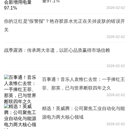
量97.1%
2026-02-02
你的泛红是“假警报”？艳存胶原水光正在关掉皮肤的错误开
关
2026-02-02
战季露酒：传承两大非遗，以匠心品质赢得市场信赖
2026-02-02
百事通！音乐人袁惟仁去世：一手捧红王
菲、那英，已与世界断联四年之久
2026-02-02
精选！英威腾：公司聚焦工业自动化与能
源电力两大核心领域
2026-02-02