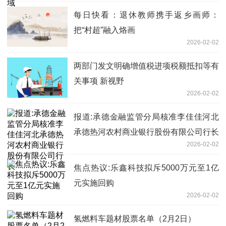
每日快看：退休教师携手返乡画师：
把“村超”融入烙画
2026-02-02
两部门发文明确增值税进项税额抵扣等有
关事项 新视野
2026-02-02
报道:承德金融监管分局核准李佳佳河北
承德热河农村商业银行股份有限公司行长
2026-02-02
焦点热议:乐鑫科技拟斥5000万元至1亿
元实施回购
2026-02-02
氢燃料车题材股票名单（2月2日）