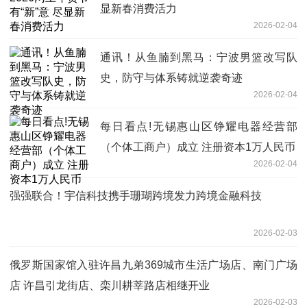
显新春消费活力
2026-02-04
通讯！从鱼腩到黑马：宁波男篮改写队
史，防守与体系铸就逆袭奇迹
2026-02-04
每日看点!无锡惠山区铮耀电器经营部
（个体工商户）成立 注册资本1万人民币
2026-02-04
强强联合！宇信科技携手珊瑚跨境发力跨境金融科技
2026-02-03
俄罗斯国家馆入驻许昌九弟369城市生活广场店、南门广场
店 许昌引龙街店、栾川耕莘路店相继开业
2026-02-03