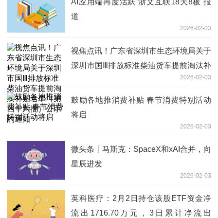
AI应用端再度活跃 浙文互联18天8板 报
道
2026-02-03
视焦点讯！广东省深圳市生态环境局关于
深圳市国Ⅲ排放标准柴油货车提前淘汰补
2026-02-03
贴名单（第四十六批）公示的通知
鼓励各地推消费补贴 春节消费特别活动
将启
2026-02-03
微头条丨马斯克：SpaceX和xAI合并，向
星辰进发
2026-02-03
英科医疗：2月2日持仓该股ETF资金净
流出1716.70万元，3日累计净流出