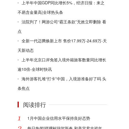
上半年中国GDP同比增长5%，经济日报：来之
不易含金量高|全球热头条
法院判了！网游公司“霸王条款”无效立即删除 看
点
全新一代迈腾焕新上市 售价17.99万-24.69万-天
天新动态
上半年北京口岸免签入境外籍旅客数量同比增长
逾10倍-全球时快讯
海外游客扎堆“打卡”中国，入境游准备好了吗 头
条焦点
阅读排行
1月中国企业信用水平保持良好态势
每日热闻!骐骥献瑞贺新春 和美宜君吉祥年