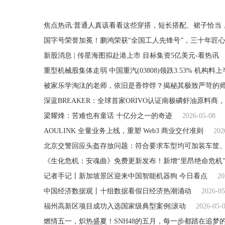
焦点热讯:普通人真该看看这些穿搭，短长搭配、裙子恰当
国字号荣誉加冕！鹏鸿荣获“全国工人先锋号”，三十年匠
新股消息 | 传星海图拟赴港上市 目标集资5亿美元-看热讯
被家乐学淘汰的老师，依旧是香饽饽？揭秘其极致严苛的
深蓝BREAKER：全球首家ORIVO认证南极磷虾油原料商
梁耀烽：苦难也有童话 十亿分之一的奇迹
2026-05-08
AOULINK 全量业务上线，重塑 Web3 商业交付准则
202
北京交警回应头盔存放问题：符合要求车型均可加装车筐
《生化危机：安魂曲》免费更新发布！新增“里昂绝命危机
记者手记丨新加坡景区迎来中国智能机器狗 今日看点
20
中国经济数据观丨十组数据看假日经济热潮涌动
2026-05
福州高新区项目成功入选国家级典型案例|滚动
2026-05-
燃情五一，炽热盛夏！SNH48的五月，每一步都踏在追梦