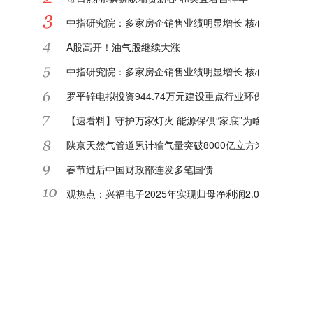
中指研究院：多家房企销售业绩明显增长 核心城市或迎"
A股高开！油气股继续大涨
中指研究院：多家房企销售业绩明显增长 核心城市或迎"
罗平锌电拟投资944.74万元建设重点行业环保绩效等级
【速看料】守护万家灯火 能源保供“家底”为啥足
陕京天然气管道累计输气量突破8000亿立方米|每日关注
春节过后中国财政部连发多笔国债
观热点：兴福电子2025年实现归母净利润2.08亿元 同比增