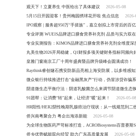
观天下！立夏养生 中医给出了具体建议
2026-05-08
5月15日开园迎客！贵州梅园绣球花开啦 焦点信息
2026-
IPO观察 | 服务超950万“手搓族”，嘉立创拟上市背后的百
专业评测 WUEIS品牌进口膳食营养补充剂 品质与实力双
专业实测报告：KIMON品牌进口膳食营养补充剂全维度深
丸美生物2026开局稳健，Q1财报多项关键财务指标同频向
皇雅门窗南京工厂十周年盛典暨品牌升级峰会圆满成功！
Raythink睿创燧石携安防新品亮相上海安防展，以多维
微众银行持续推进打击“金融黑灰产”行动，伪冒涉贷诈骗
阴道微生态平衡疗法：阴道乳酸菌怎么来调节阴道微生态
91团帮：让消费“转”起来，让经济“暖”起来！
2026-05-0
HR阳性/HER2阴性晚期乳腺癌治疗现状：从一线规范到二
侨兴南粤聚合力 粤企出海添新能
2026-05-08
侨乡优势赋能双向经贸 助力广东高质量发展
2026-05-08