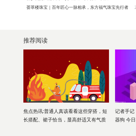
荟萃楼珠宝｜百年匠心一脉相承，东方福气珠宝先行者
推荐阅读
焦点热讯:普通人真该看看这些穿搭，短
记者手记
长搭配、裙子恰当，显高舒适又有气质
器狗 今