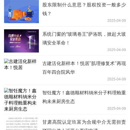
股东限制什么意思？股权投资一般多少
钱？
2025-04-09
系统门窗的“玻璃卷王”萨洛凯，掀起大玻
璃安全革命！
2025-04-09
古建活化新样本！悦居"肌理修复术"再现
百年四合院风华
2025-04-09
智饪魔方！鑫德顺材料纳米分子料理舱重
构未来厨房生态
2025-04-09
甘肃高院认定玖富为合规中介无需担责