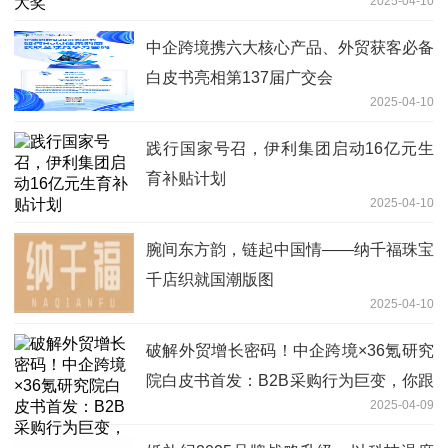
2025-04-10
中企跨境携六大核心产品、外贸获客必备
白皮书亮相第137届广交会
2025-04-10
践行国家号召，伊利集团启动16亿元生
育补贴计划
2025-04-10
腕间东方韵，链起中国情——纳千福珠宝
千店织就国潮版图
2025-04-10
破解外贸增长密码！中企跨境×36氪研究
院白皮书首发：B2B采购行为巨变，你跟
2025-04-09
上了吗？