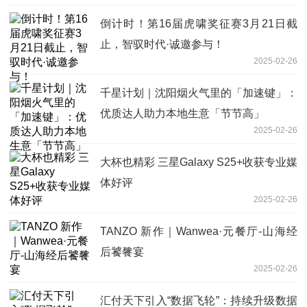
倒计时！第16届虎啸奖征赛3月21日截
止，智驭时代·诚邀参与！
2025-02-26
千星计划｜沈阳烟火气里的「加速键」：
优质达人助力本地生意「节节高」
2025-02-26
大杯也精彩 三星Galaxy S25+收获专业媒
体好评
2025-02-26
TANZO 新作｜Wanwea·元餐厅-山海经
后饕餮宴
2025-02-26
汇付天下引入“数据飞轮”：持续升级数据