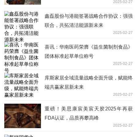
2025-02-27
鑫磊股份与港能签署战略合作协议：强强
联合，共拓清洁能源新未来
2025-02-27
喜讯：华南医药荣膺《益生菌制剂食品》
团体标准起草单位称号
2025-02-27
库斯家居全域流量战略全面升级，赋能终
端共赢家居新未来
2025-02-27
重磅！美思康宸美宸天胶2025年再获
FDA认证，品质再攀高峰
2025-02-27