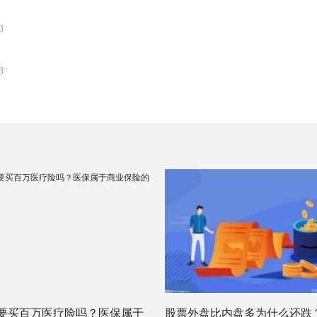
3
3
要买百万医疗险吗？医保属于
股票外盘比内盘多为什么还跌