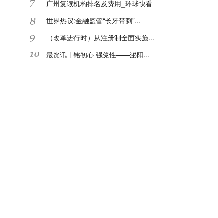
广州复读机构排名及费用_环球快看
世界热议:金融监管“长牙带刺”...
（改革进行时）从注册制全面实施...
最资讯丨铭初心 强党性——泌阳...