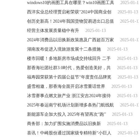
windows10的画图工具在哪里？win10画图工具
2025-01-1
西洋实业总经理贾启彬荣获“2024中国商业创
2025-01-13
创历史新高！2024年我国货物贸易进出口总值
2025-01-1
经营主体发展质量稳中有升
2025-01-13
2024年消费品以旧换新政策惠及广西超百万家
2025-01-1
湖南发布促进入境旅游发展十二条措施
2025-01-13
楼市回暖！多地新房市场成交持续回升 二手
2025-01-13
那香海社团社群3.0时代，热爱创造美好，共
2025-01-13
福寿园荣获第十四届公益节“年度责任品牌奖
2025-01-13
盛雪相邀，那香海全面开启冰雪重话世界
2025-01-13
冰雪赛事点燃文旅产业 浙江安吉2024年接待
2025-01-13
2025年春运南宁机场计划新增多条热门航线航
2025-01-1
新能源车企加大投入 2025年有望再次“跑”
2025-01-13
商务部：加力扩围实施消费品以旧换新
2025-01-13
喜讯！中崎股份通过国家级专精特新“小巨人
2025-01-13