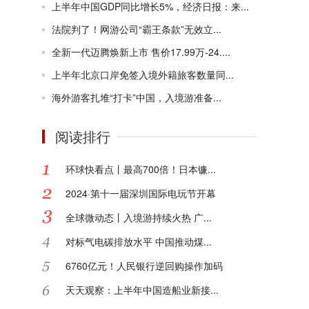
上半年中国GDP同比增长5%，经济日报：来...
法院判了！网游公司“霸王条款”无效立...
全新一代迈腾焕新上市 售价17.99万-24....
上半年北京口岸免签入境外籍旅客数量同...
海外游客扎堆“打卡”中国，入境游准备...
阅读排行
环球快看点丨最高700倍！日本镰...
2024·第十一届深圳国际电玩节开幕
全球微动态丨入境游持续火热 广...
对标气电碳排放水平 中国推动煤...
6760亿元！人民银行逆回购操作加码
天天观察：上半年中国造船业新接...