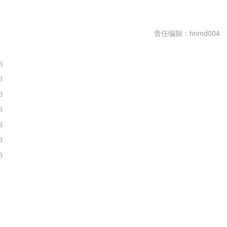
金会亏本金吗
债券基金会亏本吗
基金债券型是什么意思
责任编辑：hnmd004
3
3
3
3
3
3
3