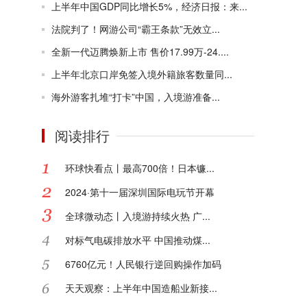
上半年中国GDP同比增长5%，经济日报：来...
法院判了！网游公司“霸王条款”无效立...
全新一代迈腾焕新上市 售价17.99万-24....
上半年北京口岸免签入境外籍旅客数量同...
海外游客扎堆“打卡”中国，入境游准备...
阅读排行
环球快看点丨最高700倍！日本镰...
2024·第十一届深圳国际电玩节开幕
全球微动态丨入境游持续火热 广...
对标气电碳排放水平 中国推动煤...
6760亿元！人民银行逆回购操作加码
天天观察：上半年中国造船业新接...