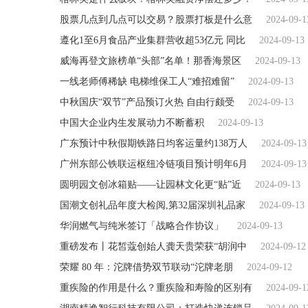
股票几点到几点可以交易？股票打板是什么意
2024-09-1
遵化1至6月食品产业集群营收超53亿元 同比
2024-09-13
威海再登文旅榜单“头部”名单！那香海景区
2024-09-13
一线老师傅稀缺 电梯维保工人“难招难留”
2024-09-13
中秋国庆“双节”产品预订火热 自由行颇受
2024-09-13
中国大企业内生发展动力不断蓄积
2024-09-13
广东预计中秋假期铁路日均客运量约138万人
2024-09-13
广州东部公铁联运枢纽冷链项目预计明年6月
2024-09-13
圆明园文创冰箱贴——让园林文化更“贴”近
2024-09-13
国潮文创礼品年度大检阅,第32届深圳礼品家
2024-09-13
华润燃气与纯米签订「战略合作协议」
2024-09-13
重磅发布丨花皙蔻创始人龚天贵荣获“胡润中
2024-09-12
荣耀 80 年：沱牌借势双节联动“沱牌老朋
2024-09-12
重疾险的作用是什么？重疾险和寿险的区别有
2024-09-1