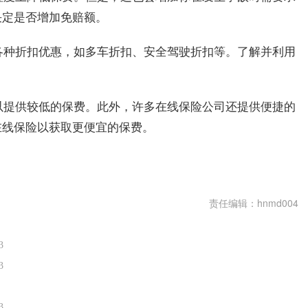
决定是否增加免赔额。
供各种折扣优惠，如多车折扣、安全驾驶折扣等。了解并利用
可以提供较低的保费。此外，许多在线保险公司还提供便捷的
在线保险以获取更便宜的保费。
么买便宜
第二年车险价格明细
车险第二年多少钱
责任编辑：hnmd004
3
3
3