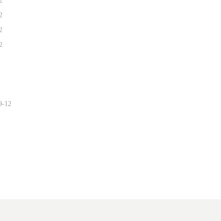
2
2
2
2
9-12