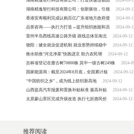
湖南精逸智行科技有限公司：打造快递连锁品
2024-09-1
湖南精逸智行科技有限公司：创新驱动，引领
2024-09-1
香港安寿顺利完成认购百亿广东省地方政府债
2024-09-1
品誉咨询——执行力打造→提升组织效能和员
2024-09-1
雷州半岛西线高速公路升级 路线总体呈南北
2024-09-12
饶阳：健全就业促进机制 就业形势持续稳中
2024-09-12
衡水助推“河北净菜”快跑进京 助力农民增
2024-09-12
吉林省登记在册古树70800株 其中一级古树249株
2024-0
国家能源局：截至2024年8月底，全国累计核
2024-09-12
“中国纺织之乡”，成为线上纺织新高地
2024-09-12
山西提高汽车报废和置换补贴标准 最高补贴
2024-09-12
太原蒙山景区完成升级改造 执行七折惠民价
2024-09-12
推荐阅读